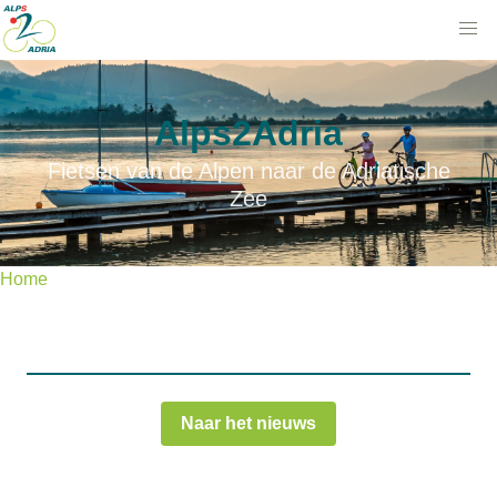
Alps2Adria
Fietsen van de Alpen naar de Adriatische
Zee
Home
Naar het nieuws