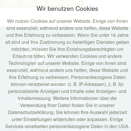
Tours vinden
Wir benutzen Cookies
Wir nutzen Cookies auf unserer Website. Einige von ihnen
sind essenziell, während andere uns helfen, diese Website
und Ihre Erfahrung zu verbessern. Wenn Sie unter 16 Jahre
alt sind und Ihre Zustimmung zu freiwilligen Diensten geben
möchten, müssen Sie Ihre Erziehungsberechtigten um
Erlaubnis bitten. Wir verwenden Cookies und andere
Technologien auf unserer Website. Einige von ihnen sind
essenziell, während andere uns helfen, diese Website und
Ihre Erfahrung zu verbessern. Personenbezogene Daten
können verarbeitet werden (z. B. IP-Adressen), z. B. für
personalisierte Anzeigen und Inhalte oder Anzeigen- und
Inhaltsmessung. Weitere Informationen über die
FUNATravel GmbH / Alps 2 Adria
Verwendung Ihrer Daten finden Sie in unserer
Universitätsstraße 92 / 2. Stock Top 5
Datenschutzerklärung. Sie können Ihre Auswahl jederzeit
9020 Klagenfurt am Wörthersee
unter Einstellungen widerrufen oder anpassen. Einige
Kärnten/Österreich •
Services verarbeiten personenbezogene Daten in den USA.
+39 0474 77 12 10 | Monday - Friday 8 am -