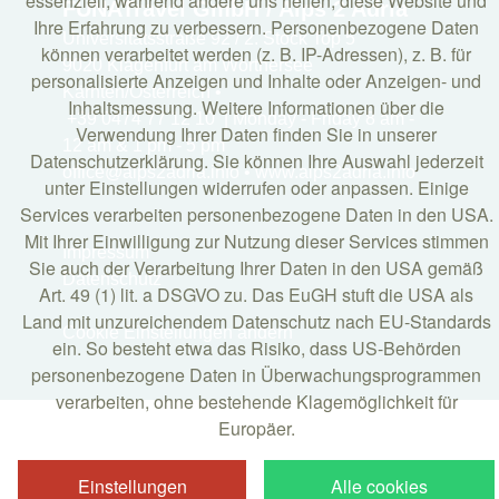
essenziell, während andere uns helfen, diese Website und
FUNATravel GmbH / Alps 2 Adria
Ihre Erfahrung zu verbessern. Personenbezogene Daten
Universitätsstraße 92 / 2. Stock Top 5
können verarbeitet werden (z. B. IP-Adressen), z. B. für
9020 Klagenfurt am Wörthersee
personalisierte Anzeigen und Inhalte oder Anzeigen- und
Kärnten/Österreich •
Inhaltsmessung. Weitere Informationen über die
+39 0474 77 12 10 | Monday - Friday 8 am -
Verwendung Ihrer Daten finden Sie in unserer
12 am & 1 pm - 5 pm
Datenschutzerklärung. Sie können Ihre Auswahl jederzeit
office@alps2adria.info • www.alps2adria.info
unter Einstellungen widerrufen oder anpassen. Einige
Services verarbeiten personenbezogene Daten in den USA.
Mit Ihrer Einwilligung zur Nutzung dieser Services stimmen
Impressum
Sie auch der Verarbeitung Ihrer Daten in den USA gemäß
Datenschutz
Art. 49 (1) lit. a DSGVO zu. Das EuGH stuft die USA als
Land mit unzureichendem Datenschutz nach EU-Standards
Cookie Einstellungen ändern
ein. So besteht etwa das Risiko, dass US-Behörden
personenbezogene Daten in Überwachungsprogrammen
verarbeiten, ohne bestehende Klagemöglichkeit für
Europäer.
Einstellungen
Alle cookies