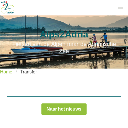
Alps2Adria
Fietsen van de Alpen naar de Adriatische
Zee
Home
Transfer
Naar het nieuws