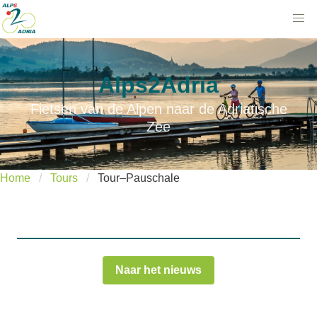
Alps2Adria
Fietsen van de Alpen naar de Adriatische
Zee
Home
Tours
Tour–Pauschale
Naar het nieuws