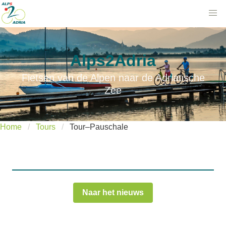
Alps2Adria
Fietsen van de Alpen naar de Adriatische
Zee
Home
Tours
Tour–Pauschale
Naar het nieuws